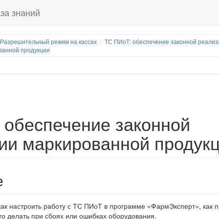
за знаний
Разрешительный режим на кассах
ТС ПИоТ: обеспечение законной реализ
ванной продукции
нкционала программы ФармЭксперт
 обеспечение законной
ии маркированной продук
е
как настроить работу с ТС ПИоТ в программе «ФармЭксперт», как 
что делать при сбоях или ошибках оборудования.