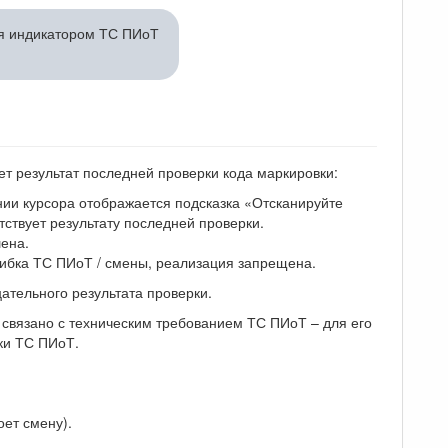
ся индикатором ТС ПИоТ
т результат последней проверки кода маркировки:
ии курсора отображается подсказка «Отсканируйте
ствует результату последней проверки.
ена.
шибка ТС ПИоТ / смены, реализация запрещена.
ательного результата проверки.
 связано с техническим требованием ТС ПИоТ – для его
ки ТС ПИоТ.
оет смену).