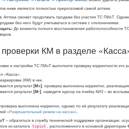
тов ниже является полностью прерогативой самой аптеки.
я:
Аптека сможет продолжать продажи без участия ТС ПИоТ. Однако
родажи без него будут учитываться в системе с отклонениями.
ищать:
До момента полного восстановления работоспособности ТС
варов.
 проверки КМ в разделе «Касса
овки и настройки ТС ПИоТ выполните проверку корректности его р
л «Касса».
маркировки (КМ) в чек.
жается результат
[М+]
, проверка выполнена корректно, реализаци
жается результат
[М-]
, наведите курсор на ячейку КИЗ – во всплыв
проверка выполнена корректно, однако по её результату реализаци
ией «
Разрешительный режим на кассах
».
оТ
– обратиться в службу технической поддержки организации, о
оги из каталога
, расположенного в основной директории
tspiot