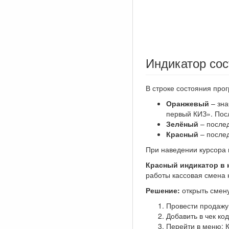
Индикатор со
В строке состояния про
Оранжевый
– зна
первый КИЗ». Посл
Зелёный
– послед
Красный
– послед
При наведении курсора 
Красный индикатор в 
работы кассовая смена 
Решение:
открыть смену
Провести продажу
Добавить в чек ко
Перейти в меню: 