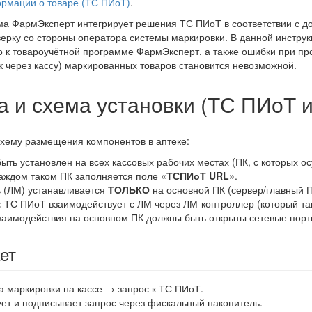
ормации о товаре (ТС ПИоТ)
.
а ФармЭксперт интегрирует решения ТС ПИоТ в соответствии с д
рку со стороны оператора системы маркировки. В данной инструк
к товароучётной программе ФармЭксперт, а также ошибки при пров
ск через кассу) маркированных товаров становится невозможной.
а и схема установки (ТС ПИоТ 
хему размещения компонентов в аптеке:
ыть установлен на всех кассовых рабочих местах (ПК, с которых 
аждом таком ПК заполняется поле
«ТСПИоТ URL»
.
 (ЛМ) устанавливается
ТОЛЬКО
на основной ПК (сервер/главный ПК
:
ТС ПИоТ взаимодействует с ЛМ через ЛМ-контроллер (который так
взаимодействия на основном ПК должны быть открыты сетевые пор
ет
а маркировки на кассе → запрос к ТС ПИоТ.
т и подписывает запрос через фискальный накопитель.