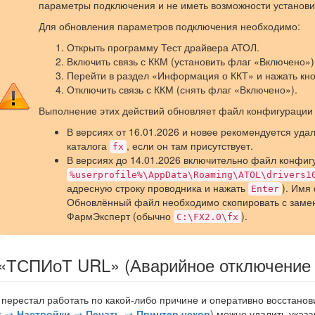
параметры подключения и не иметь возможности установит
Для обновления параметров подключения необходимо:
Открыть программу Тест драйвера АТОЛ.
Включить связь с ККМ (установить флаг «Включено»)
Перейти в раздел «Информация о ККТ» и нажать кно
Отключить связь с ККМ (снять флаг «Включено»).
Выполнение этих действий обновляет файл конфигурации
В версиях от 16.01.2026 и новее рекомендуется уд
каталога
, если он там присутствует.
fx
В версиях до 14.01.2026 включительно файл конфигу
%userprofile%\AppData\Roaming\ATOL\drivers1
адресную строку проводника и нажать
). Имя
Enter
Обновлённый файл необходимо скопировать с замено
ФармЭксперт (обычно
).
C:\FX2.0\fx
 «ТСПИоТ URL» (Аварийное отключение 
 перестал работать по какой-либо причине и оперативно восстанов
т → Настройки → Печать → Принтер чеков
) можно удалить указа