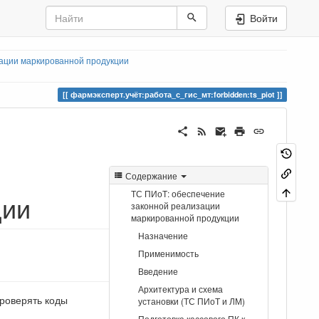
Войти
ации маркированной продукции
фармэксперт.учёт:работа_с_гис_мт:forbidden:ts_piot
Содержание
ТС ПИоТ: обеспечение
ции
законной реализации
маркированной продукции
Назначение
Применимость
Введение
Архитектура и схема
проверять коды
установки (ТС ПИоТ и ЛМ)
Подготовка кассового ПК к