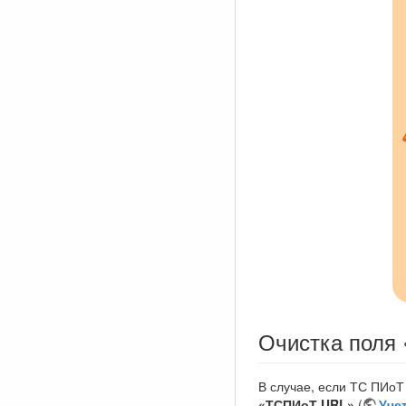
Очистка поля
В случае, если ТС ПИоТ
«ТСПИоТ URL»
(
Уче