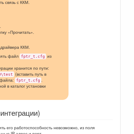
ь связь с ККМ.
.
пку «Прочитать».
 драйвера ККМ.
алять файл
из
fptr_t.cfg
рации хранится по пути:
(вставить путь в
0\test
 файла:
.
fptr_t.cfg
й в каталог установки
интеграции)
ить его работоспособность невозможно, из поля
нные IP-адрес и порт.