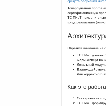
средств получения инф
Товароучётная программ
сертификационную прове
ТС ПИоТ применительно 
когда реализация (отпу
Архитектур
Обратите внимание на с
ТС ПИоТ должен б
ФармЭксперт на к
Локальный модуль
Взаимодействие
Для корректного 
Как это работа
Сканирование код
ТС ПИоТ формируе