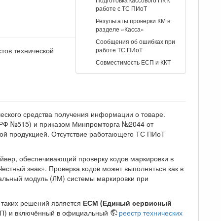
работе с ТС ПИоТ
Результаты проверки КМ в
разделе «Касса»
Сообщения об ошибках при
стов технической
работе ТС ПИоТ
Совместимость ЕСП и ККТ
еского средства получения информации о товаре.
РФ №515) и приказом Минпромторга №2044 от
нной продукцией. Отсутствие работающего ТС ПИоТ
вер, обеспечивающий проверку кодов маркировки в
естный знак». Проверка кодов может выполняться как в
альный модуль (ЛМ) системы маркировки при
 таких решений является
ЕСМ (Единый сервисный
СП) и включённый в официальный
реестр технических