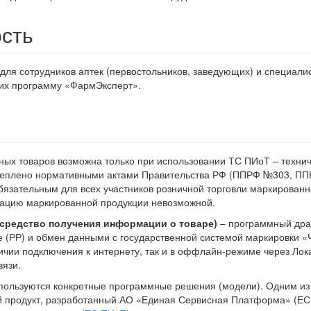
сть
для сотрудников аптек (первостольников, заведующих) и специали
их программу «ФармЭксперт».
ых товаров возможна только при использовании ТС ПИоТ – технич
реплено нормативными актами Правительства РФ (ППРФ №303, ПП
обязательным для всех участников розничной торговли маркирова
зацию маркированной продукции невозможной.
 средство получения информации о товаре)
– программный драй
(РР) и обмен данными с государственной системой маркировки «Ч
чии подключения к интернету, так и в оффлайн-режиме через Лок
вязи.
пользуются конкретные программные решения (модели). Одним из
 продукт, разработанный АО «Единая Сервисная Платформа» (Е