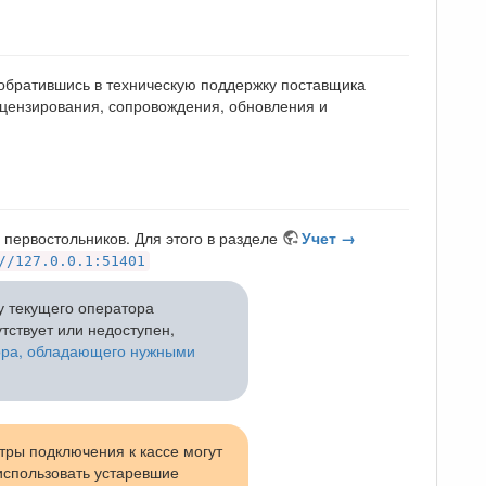
 обратившись в техническую поддержку поставщика
ицензирования, сопровождения, обновления и
первостольников. Для этого в разделе
Учет →
//127.0.0.1:51401
у текущего оператора
утствует или недоступен,
ора, обладающего нужными
тры подключения к кассе могут
использовать устаревшие