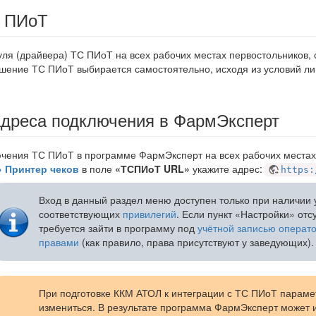
С ПИоТ
ля (драйвера) ТС ПИоТ на всех рабочих местах первостольников,
шение ТС ПИоТ выбирается самостоятельно, исходя из условий л
адреса подключения в ФармЭксперт
чения ТС ПИоТ в программе ФармЭксперт на всех рабочих местах 
 Принтер чеков
в поле
«ТСПИоТ URL»
укажите адрес:
https:
Вход в данный раздел меню доступен только при наличии 
соответствующих
привилегий
. Если пункт «Настройки» отс
требуется зайти в программу под
учётной записью операт
правами
(как правило, права присутствуют у заведующих).
При подготовке ККМ АТОЛ к интеграции с ТС ПИоТ параме
измениться. В результате программа ФармЭксперт может 