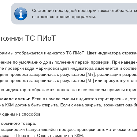
Состояние последней проверки также отображает
в строке состояния программы.
стояния ТС ПИоТ
граммы отображается индикатор ТС ПИоТ. Цвет индикатора отражае
чение по умолчанию до выполнения первой проверки. При наведен
е проверки кода маркировки цвет индикатора изменяется и соответ
няя проверка завершилась с результатом [М+], реализация разреш
няя проверка завершилась с результатом [М-] или присутствует о
на индикатор отображается подсказка с пояснением причины отриц
начале смены:
Если в начале смены индикатор горит красным, это
на ККМ должна быть открыта. Если смена закрыта, возникают ошиб
 одним из способов:
 обычного товара.
д маркировки (запустившийся процесс проверки автоматически откр
Касса → Печать → Открыть смену на ККМ.