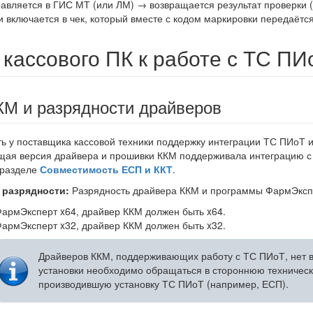
вляется в ГИС МТ (или ЛМ) → возвращается результат проверки (
и включается в чек, который вместе с кодом маркировки передаётс
 кассового ПК к работе с ТС ПИ
КМ и разрядности драйверов
ь у поставщика кассовой техники поддержку интеграции ТС ПИоТ 
ущая версия драйвера и прошивки ККМ поддерживала интеграцию
 разделе
Совместимость ЕСП и ККТ
.
 разрядности:
Разрядность драйвера ККМ и программы ФармЭкспе
ФармЭксперт x64, драйвер ККМ должен быть x64.
ФармЭксперт x32, драйвер ККМ должен быть x32.
Драйверов ККМ, поддерживающих работу с ТС ПИоТ, нет в
установки необходимо обращаться в стороннюю техническ
производившую установку ТС ПИоТ (например, ЕСП).