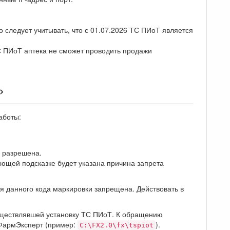
 следует учитывать, что с 01.07.2026 ТС ПИоТ является
 ПИоТ аптека не сможет проводить продажи
»
аботы:
я разрешена.
ающей подсказке будет указана причина запрета
я данного кода маркировки запрещена. Действовать в
существлявшей установку ТС ПИоТ. К обращению
 ФармЭксперт (пример:
).
C:\FX2.0\fx\tspiot