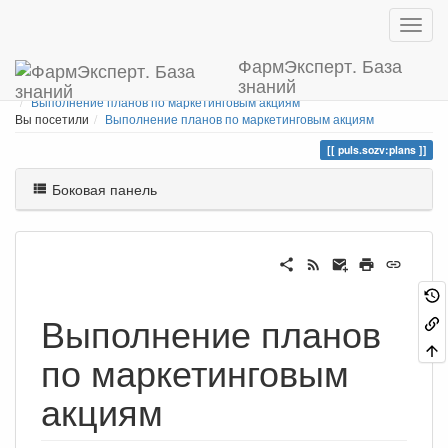
ФармЭксперт. База
знаний
Home
Вы находитесь здесь
Пульс-Созвездие
Выполнение планов по маркетинговым акциям
Вы посетили
Выполнение планов по маркетинговым акциям
puls.sozv:plans
Боковая панель
Выполнение планов
по маркетинговым
акциям