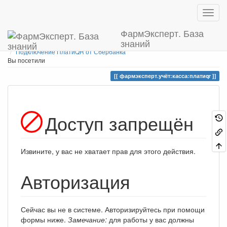
ФармЭксперт. База
знаний
Home
Вы находитесь здесь
Фармэксперт.Учёт
Касса
Подключение ПлатиQR от Сбербанка
Вы посетили
фармэксперт.учёт:касса:платиqr
Доступ запрещён
Извините, у вас не хватает прав для этого действия.
Авторизация
Сейчас вы не в системе. Авторизируйтесь при помощи
формы ниже.
Замечание:
для работы у вас должны