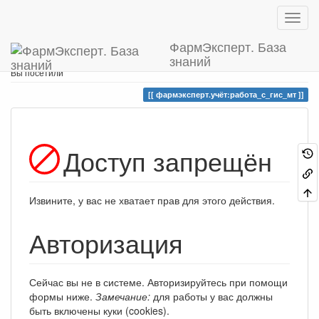
ФармЭксперт. База
знаний
Home
Вы находитесь здесь
Фармэксперт.Учёт
Работа с ГИС МТ
Вы посетили
фармэксперт.учёт:работа_с_гис_мт
Доступ запрещён
Извините, у вас не хватает прав для этого действия.
Авторизация
Сейчас вы не в системе. Авторизируйтесь при помощи
формы ниже.
Замечание:
для работы у вас должны
быть включены куки (cookies).